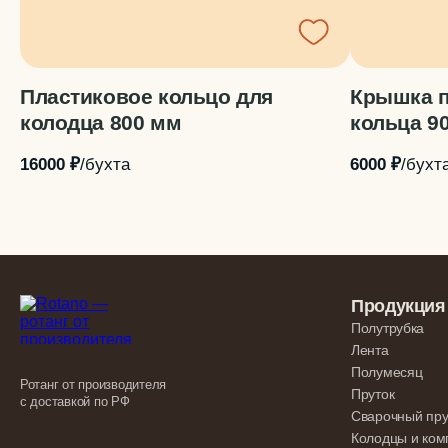
Пластиковое кольцо для
Крышка п
колодца 800 мм
кольца 9
16000 ₽
/бухта
6000 ₽
/бухт
Продукция
Полутрубка
Лента
Полумесяц
Ротанг от производителя
Пруток
с доставкой по РФ
Сварочный пру
Колодцы и ко